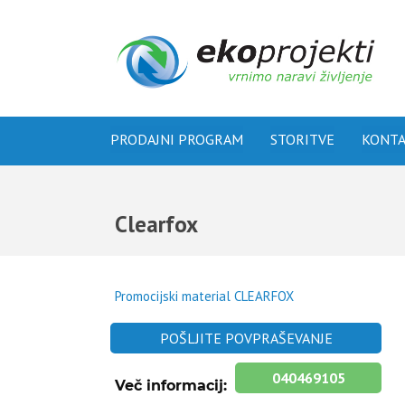
PRODAJNI PROGRAM
STORITVE
KONT
Clearfox
Promocijski material CLEARFOX
POŠLJITE POVPRAŠEVANJE
040469105
Več informacij: