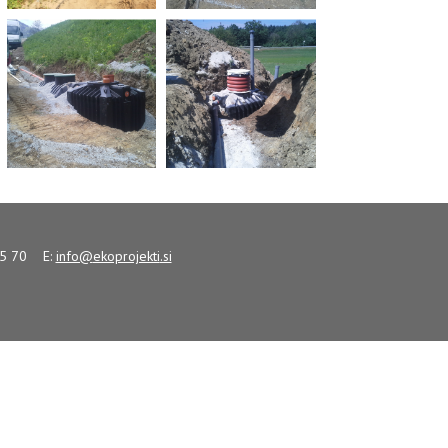
 15 70
E:
info@
ekoprojekti
.si