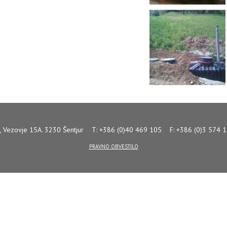
p., Vezovje 15A.
3230 Šentjur
T:
+386 (0)40 469 105
F:
+386 (0)3 574
PRAVNO OBVESTILO