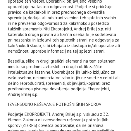
uporabe teh vsebin. Uporabniki objavljeno vsebino
uporabljajo na lastno odgovornost. Podjetje si pridržuje
pravico, da kadarkoli in brez predhodnega obvestila
spreminja, dodaja ali odstrani vsebino teh spletnih vsebin
in ne prevzema odgovornosti za kakršnokoli posledico
takšnih sprememb. Niti Ekoprojekti, Andrej Brilej s.p. niti
katerakoli druga pravna ali fizična oseba, ki je sodelovala
pri nastanku in izdelavi teh spletnih strani, ne odgovarja za
kakršnokoli škodo, ki bi izhajala iz dostopa in/ali uporabe ali
nemožnosti uporabe informacij na tej spletni strani.
Besedila, slike in drugi grafični elementi na tem spletnem
mestu so predmet avtorskih in drugih oblik zaščite
intelektualne lastnine. Uporabljate jih lahko izključno za
vašo osebno, nekomercialno rabo in jih ne smete v celoti ali
delno reproducirati, spremeniti, objavljati, kopirati brez
predhodnega pisnega dovoljenja podjetja Ekoprojekti,
Andrej Brilej s.p.
IZVENSODNO REŠEVANJE POTROŠNIŠKIH SPOROV
Podjetje EKOPROJEKTI, Andrej Brilej s.p. v skladu z 32.
členom Zakona o izvensodnem reševanju potrošniških
sporov (ZIsRPS) obvešča potrošnike, da ne priznava
nobenega izvajalca izvensodnega reševanja potrošniških