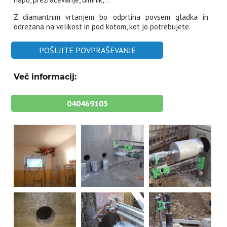
Z diamantnim vrtanjem bo odprtina povsem gladka in
odrezana na velikost in pod kotom, kot jo potrebujete.
POŠLJITE POVPRAŠEVANJE
Več informacij:
040469105