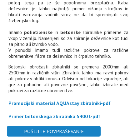
poleg tega pa je še popolnoma brezplačna. Raba
deževnice je lahko najboljši primer nižanja stroškov in
hkrati varovanja vodnih virov, ne da bi spreminjali svoj
življenjski slog.
Imamo
polietilenske
in
betonske
zbiralnike primerne za
vkop v zemljo. Namenjeni so za zbiranje deževnice kot tudi
za pitno ali izvirsko vodo.
V ponudbi imamo tudi različne pokrove za različne
obremenitve, filtre za deževnico in črpalno tehniko.
Betonski obročasti zbiralniki so premera 2000mm ali
2500mm in različnih višin. Zbiralnik lahko ima ravni pokrov
ali pokrov v obliki konusa. Odvisno od lokacije vgradnje, ali
gre za pohodne ali povozne površine, lahko izbirate med
pokrovi za različne obremenitve.
Promocijski material AQUAstay zbiralniki-pdf
Primer betonskega zbiralnika 5400 l-pdf
POŠLJITE POVPRAŠEVANJE